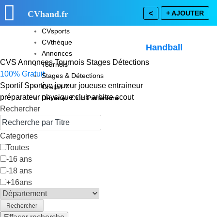
CVhand
.fr
<
+ AJOUTER
CVsports
CVhand
, la plateforme n°1 de recrutement
CVthèque
& d'événements dédiée au
Handball
Annonces
CVS
Annonces
Tournois
Stages
Détections
Tournois
100% Gratuit
Stages & Détections
Sportif
Sportive
joueur
joueuse
entraineur
Gratuit ?
préparateur physique
club
arbitre
scout
Devenez Club Partenaire
Rechercher
Categories
Toutes
-16 ans
-18 ans
+16ans