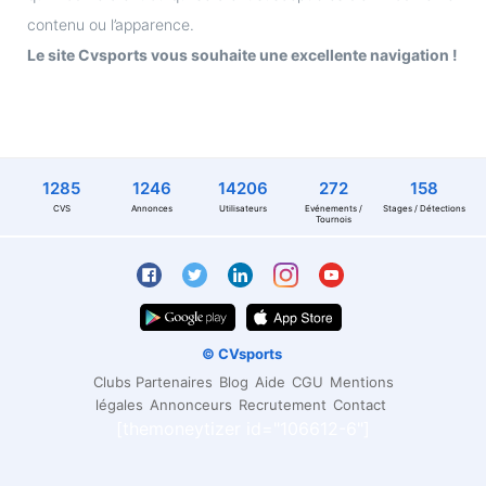
contenu ou l’apparence.
Le site Cvsports vous souhaite une excellente navigation !
1285
1246
14206
272
158
CVS
Annonces
Utilisateurs
Evénements /
Stages / Détections
Tournois
© CVsports
Clubs Partenaires
Blog
Aide
CGU
Mentions
légales
Annonceurs
Recrutement
Contact
[themoneytizer id="106612-6"]