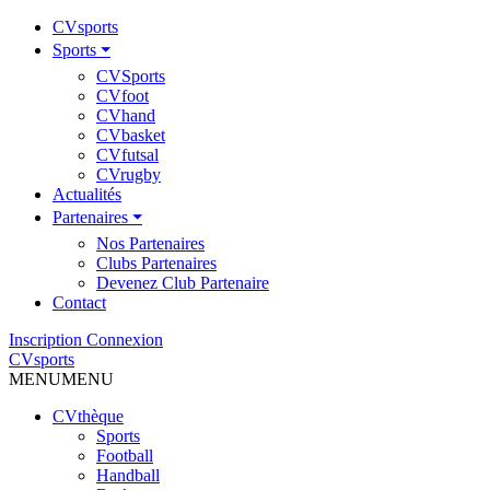
CVsports
Sports ⏷
CVSports
CVfoot
CVhand
CVbasket
CVfutsal
CVrugby
Actualités
Partenaires ⏷
Nos Partenaires
Clubs Partenaires
Devenez Club Partenaire
Contact
Inscription
Connexion
CVsports
MENU
MENU
CVthèque
Sports
Football
Handball