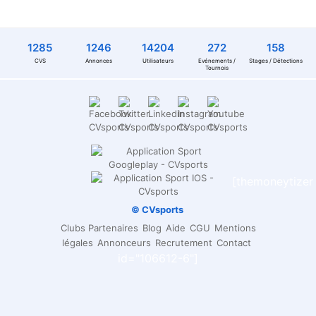
1285
1246
14204
272
158
CVS
Annonces
Utilisateurs
Evénements /
Stages / Détections
Tournois
[themoneytizer
© CVsports
Clubs Partenaires
Blog
Aide
CGU
Mentions
légales
Annonceurs
Recrutement
Contact
id="106612-6"]