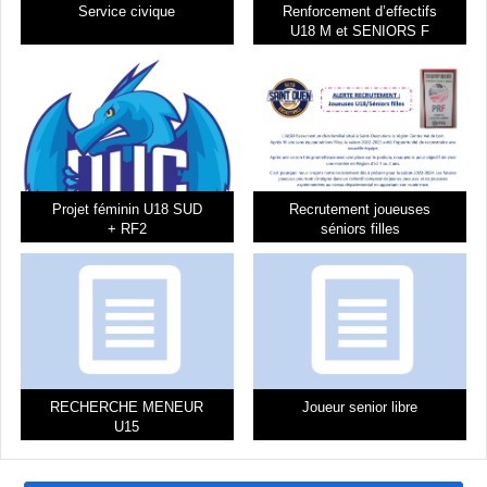
fait pour vous.
Service civique
Renforcement d’effectifs
U18 M et SENIORS F
Entrainement les
Mardis de 18H30 à 20H
et les
Vendredis de
19H à 20H30
.
Pour plus d’information:
https://asmr-basket.fr/
Projet féminin U18 SUD
Recrutement joueuses
+ RF2
séniors filles
E-mail:
basketcoach.olhe@gmail.com
Whatsapp:
https://chat.whatsapp.com/KGbmzFpegjGCQpq2a
RECHERCHE MENEUR
Joueur senior libre
U15
[themoneytizer id= »106612-19″]