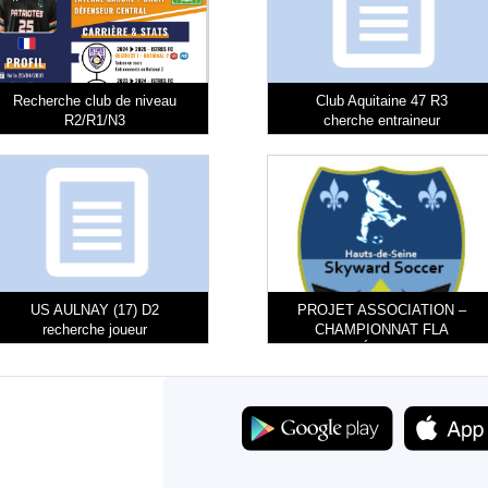
Recherche club de niveau
Club Aquitaine 47 R3
R2/R1/N3
cherche entraineur
US AULNAY (17) D2
PROJET ASSOCIATION –
recherche joueur
CHAMPIONNAT FLA
FÉMININ