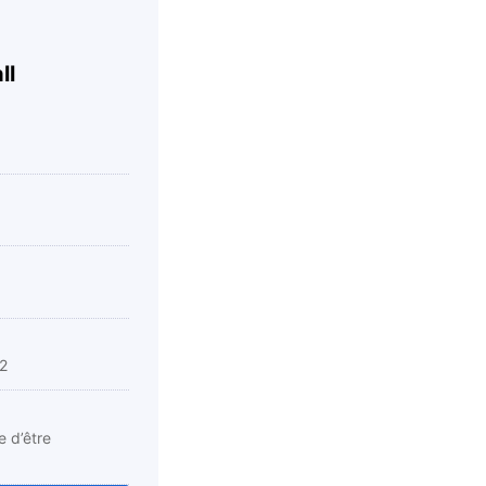
ll
N2
e d’être