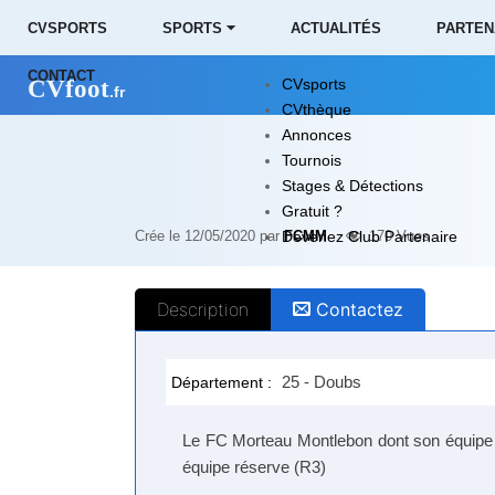
CVSPORTS
SPORTS ⏷
ACTUALITÉS
PARTEN
CONTACT
CVfoot
CVsports
.fr
CVthèque
Annonces
Tournois
Stages & Détections
Gratuit ?
Crée le 12/05/2020 par
Devenez Club Partenaire
FCMM
170
Vues
Description
Contactez
25 - Doubs
Département :
Le FC Morteau Montlebon dont son équipe 
équipe réserve (R3)