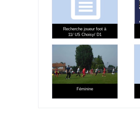
Recherche joueur foot à
11/ US Choisy/ D1
Féminine