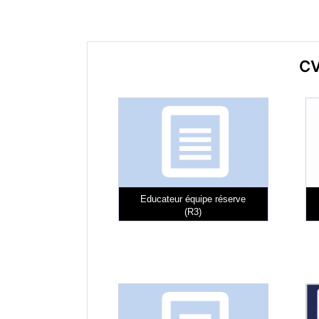
CV
Educateur équipe réserve
(R3)