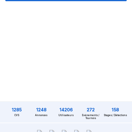
1285
1248
14206
272
158
CVS
Annonces
Utilisateurs
Evénements /
Stages / Détections
Tournois