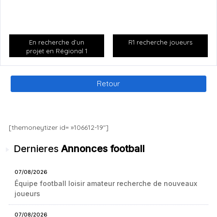
Formulaire à remplir pour
les gardiennes de but nées en
2007/2007/2008
:
Formulaire de candidature
(gardiennes de but)
En recherche d’un
R1 recherche joueurs
Inscription obligatoire pour participer à la porte ouverte.
projet en Régional 1
ou National 3
Clôture des inscriptions le
08/10/2020.
Retour
[themoneytizer id= »106612-19″]
[themoneytizer id= »106612-19″]
Dernieres
Annonces football
07/08/2026
Équipe football loisir amateur recherche de nouveaux
joueurs
07/08/2026