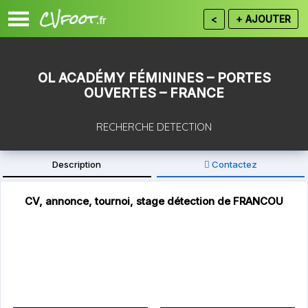
CVfoot
<
+ AJOUTER
.fr
OL ACADÉMY FÉMININES – PORTES
OUVERTES – FRANCE
RECHERCHE DETECTION
Description
Contactez
13 - Bouches du Rhône
Département :
CV, annonce, tournoi, stage détection de FRANCOU
Inscrivez vous gratuitement ou
connectez vous
pour CONTACTER.
L’Olympique Lyonnais organise 4 journées « portes-
ouvertes » spécifiques sur la région Parisiennes, sur la
région Grand Est et sur la région PACA afin de détecter de
potentiels profils de joueuses nées en 2007/2008 et de
Gardiennes de But nées en 2006/2007/2008 pour son