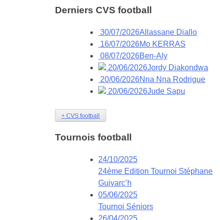
Derniers
CVS football
30/07/2026
Allassane Diallo
16/07/2026
Mo KERRAS
08/07/2026
Ben-Aly
20/06/2026
Jordy Diakondwa
20/06/2026
Nna Nna Rodrigue
20/06/2026
Jude Sapu
+ CVS football
Tournois
football
24/10/2025
24ème Edition Tournoi Stéphane
Guivarc’h
05/06/2025
Tournoi Séniors
26/04/2025