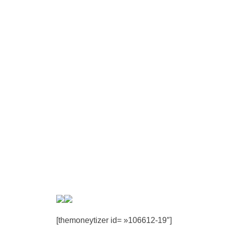
[themoneytizer id= »106612-19″]