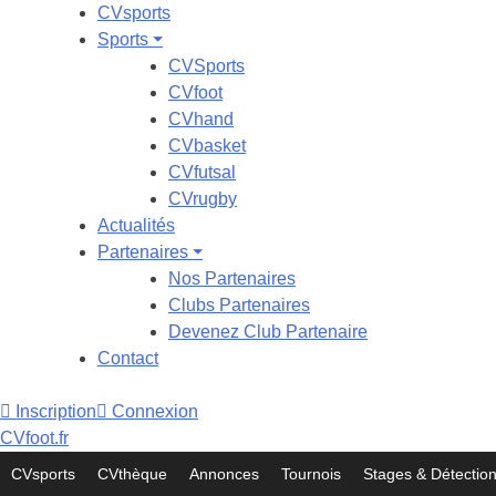
CVsports
Sports ⏷
CVSports
CVfoot
CVhand
CVbasket
CVfutsal
CVrugby
Actualités
Partenaires ⏷
Nos Partenaires
Clubs Partenaires
Devenez Club Partenaire
Contact
Inscription
Connexion
CVfoot
.fr
CVsports
CVthèque
Annonces
Tournois
Stages & Détectio