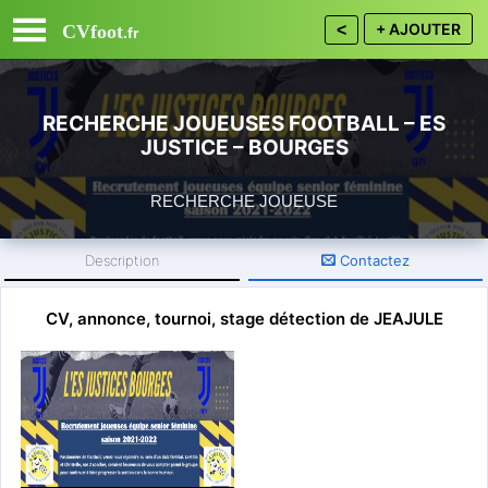
+ AJOUTER
CVfoot
<
.fr
RECHERCHE JOUEUSES FOOTBALL – ES
JUSTICE – BOURGES
RECHERCHE JOUEUSE
Description
Contactez
18 - Cher
Département :
CV, annonce, tournoi, stage détection de JEAJULE
Inscrivez vous gratuitement ou
connectez vous
pour CONTACTER.
U17 U18 U19 Seniors
Catégories :
Pour notre équipe séniors F : nous recherchons des joueuses
de 17 ans et plus, de tous niveaux. Notre équipe est
composée de joueuses motivées avec un bon état d’esprit.
Notre objectif est de prendre du plaisir.