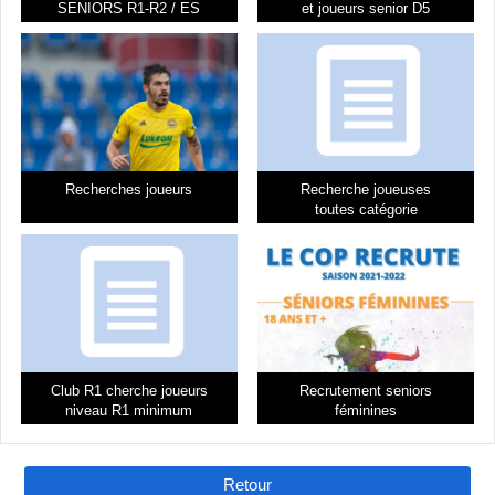
SENIORS R1-R2 / ES
et joueurs senior D5
LA ROCHELLE
[themoneytizer id= »106612-19″]
Recherches joueurs
Recherche joueuses
toutes catégorie
Club R1 cherche joueurs
Recrutement seniors
niveau R1 minimum
féminines
Retour