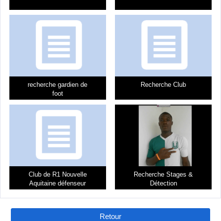
recherche gardien de
Recherche Club
foot
Club de R1 Nouvelle
Recherche Stages &
Aquitaine défenseur
Détection
central et milieu défensif
Retour