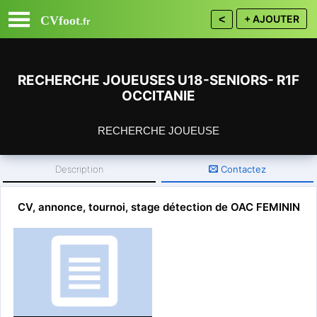
+ AJOUTER
CVfoot
<
.fr
RECHERCHE JOUEUSES U18-SENIORS- R1F
OCCITANIE
RECHERCHE JOUEUSE
Description
Contactez
30 - Gard
Département :
CV, annonce, tournoi, stage détection de OAC FEMININ
Inscrivez vous gratuitement ou
connectez vous
pour CONTACTER.
OLYMPIQUE ALES EN CEVENNES
Recherche joueuses niveau R1 ou supérieur (ou bon niveau
R2) pour venir compléter l’effectif de leur équipe 1 évoluant en
R1 OCCITANIE (championnat saison 2022-2023 étendu sur
les deux anciennes régions LR et MP)