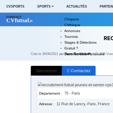
CVSPORTS
SPORTS ⏷
ACTUALITÉS
PARTEN
CONTACT
CVfutsal
CVsports
.fr
CVthèque
Annonces
Tournois
RE
Stages & Détections
Gratuit ?
Crée le 30/08/2021 par
Devenez Club Partenaire
Yann Rosembert
538
Vue
Description
Contactez
75 - Paris
Département :
11 Rue de Lancry, Paris, France
Adresse :