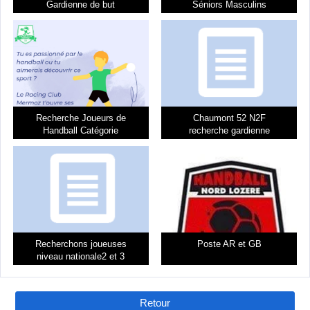
Gardienne de but
Séniors Masculins
departemental (Yvelines)
Recherche Joueurs de
Chaumont 52 N2F
Handball Catégorie
recherche gardienne
SENIOR et JEUNES
Recherchons joueuses
Poste AR et GB
niveau nationale2 et 3
Retour