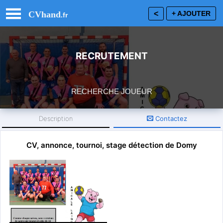
CVhand
<
+ AJOUTER
.fr
RECRUTEMENT
RECHERCHE JOUEUR
Description
Contactez
18 - Cher
Département :
CV, annonce, tournoi, stage détection de Domy
Inscrivez vous gratuitement ou
connectez vous
pour CONTACTER.
5418010@ffhandball.net
Adresse :
+16ans
Catégories :
Envie d’essayer ou de ré essayer le Handball ? N’hésite pas à
nous contacter pour venir faire un entraînement ou pour tout