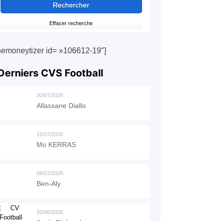
hemoneytizer id= »106612-19″]
Derniers CVS Football
30/07/2026
Allassane Diallo
16/07/2026
Mo KERRAS
08/07/2026
Ben-Aly
20/06/2026