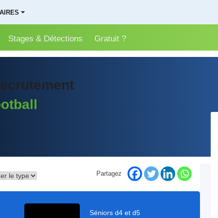
AIRES ⏷
Stages & Détections
Gratuit ?
 recrutement
otball
Partagez
séniors d4 et d5