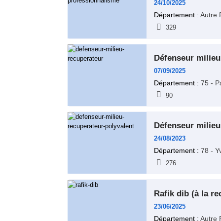
24/10/2025
Département :
Autre 
329
défenseur milie
07/09/2025
Département :
75 - P
90
défenseur milie
24/08/2023
Département :
78 - Y
276
rafik dib (à la 
23/06/2025
Département :
Autre 