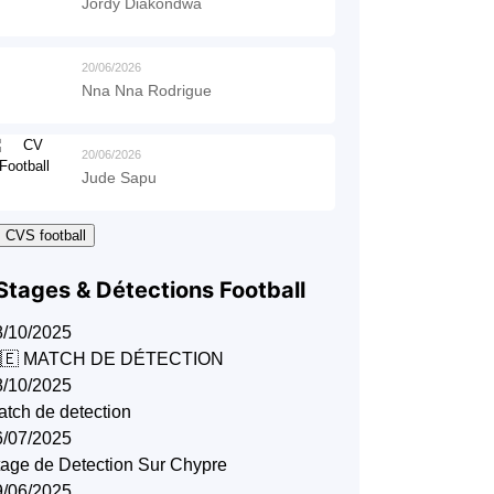
Jordy Diakondwa
20/06/2026
Nna Nna Rodrigue
20/06/2026
Jude Sapu
 CVS football
Stages & Détections Football
8/10/2025
🇪 MATCH DE DÉTECTION
8/10/2025
tch de detection
6/07/2025
tage de Detection Sur Chypre
9/06/2025