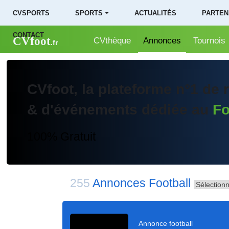
CVSPORTS
SPORTS ⏷
ACTUALITÉS
PARTEN
CONTACT
CVfoot
CVthèque
Annonces
Tournois
.fr
CVfoot
, la plateforme n°1 de
& d'événements dédiée au
Fo
100% Gratuit
255
Annonces Football
annonce football