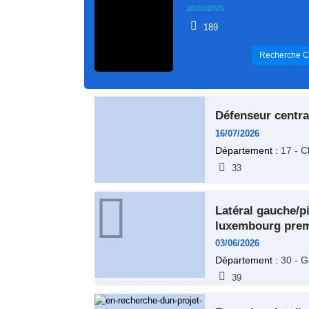
20/01/2025
189
Recherche C
défenseur centr
16/07/2026
Département :
17 - C
33
latéral gauche/piston gauche – formé fc nantes – expérience
luxembourg premi
03/06/2026
Département :
30 - G
39