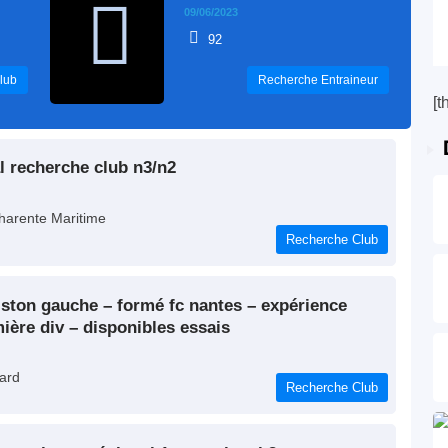
09/06/2023
92
lub
Recherche Entraineur
[t
al recherche club n3/n2
harente Maritime
Recherche Club
ère div – disponibles essais
ard
Recherche Club