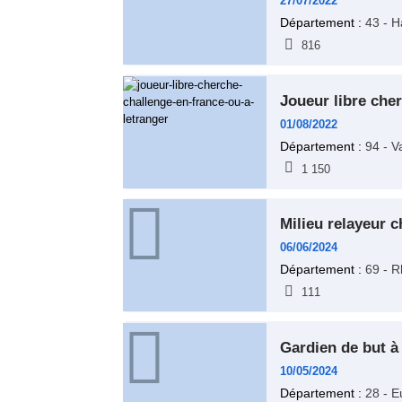
27/07/2022
Département :
43 - H
816
joueur libre che
01/08/2022
Département :
94 - V
1 150
milieu relayeur
06/06/2024
Département :
69 - R
111
gardien de but 
10/05/2024
Département :
28 - Eu