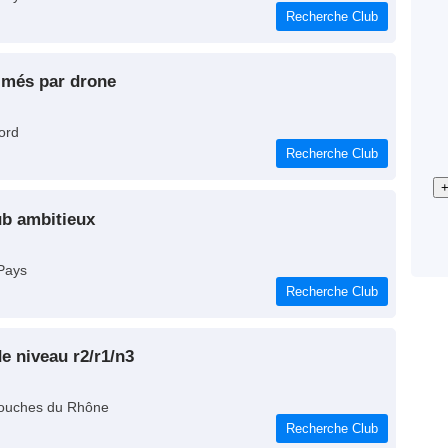
Recherche Club
ilmés par drone
ord
Recherche Club
+
ub ambitieux
Pays
Recherche Club
de niveau r2/r1/n3
ouches du Rhône
Recherche Club