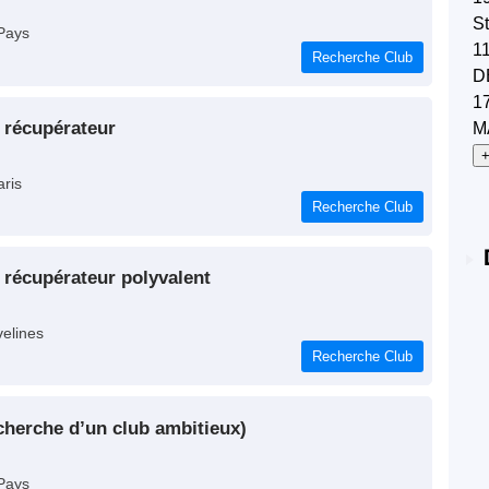
St
Pays
1
Recherche Club
D
1
u récupérateur
M
+
aris
Recherche Club
u récupérateur polyvalent
velines
Recherche Club
recherche d’un club ambitieux)
Pays