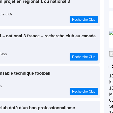
n projet en régional 1 ou national 3
ôte d'Or
Recherche Club
Pays
+
Recherche Club
onsable technique football
1

in
1
Recherche Club
Ma
0
S
 club doté d’un bon professionnalisme
1