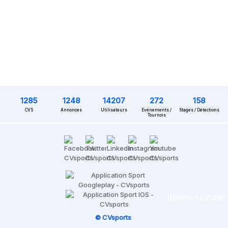
1285
1248
14207
272
158
CVS
Annonces
Utilisateurs
Evénements /
Stages / Détections
Tournois
[themoneytizer
© CVsports