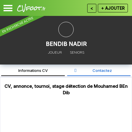
CVfoot
<
+ AJOUTER
.fr
EN RECHERCHE ACTIVE
BENDIB NADIR
JOUEUR
SENIORS
Informations CV
Contactez
22/04/2021
Date de naissance :
CV, annonce, tournoi, stage détection de Mouhamed BEn
Inscrivez vous gratuitement ou
connectez vous
Dib
Algerie
Nationalité :
pour CONTACTER.
Autre Pays
Département :
Chelghoum Laid, Chelghoum Laïd, Algérie
Adresse :
60
Poids :