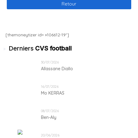
Retour
[themoneytizer id= »106612-19″]
Derniers
CVS football
30/07/2026
Allassane Diallo
16/07/2026
Mo KERRAS
08/07/2026
Ben-Aly
20/06/2026