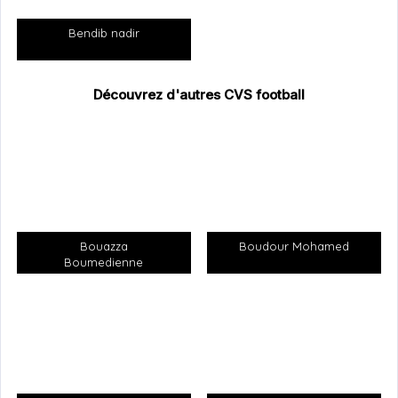
Droit
Pieds :
Bendib nadir
Français arabe
Langues parlées :
Non
Agent :
Découvrez d'autres CVS football
[themoneytizer id= »106612-19″]
SITUATION FOOTBALL
Catégories :
Seniors
Poste(s) :
Latéral Droit, Milieu Défensif, Milieu
En vous inscrivant sur la plateforme, vous acceptez les
Droit
CGU
de CVsports.
Bouazza
Boudour Mohamed
Club :
HBCL
Boumedienne
Niveau :
Étudiant
Statut :
Professionnel
Contrat :
No j'ai pas un contrat en sous moment
A PROPOS