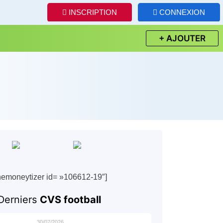
INSCRIPTION
CONNEXION
+ AJOUTER
hemoneytizer id= »106612-19″]
Derniers
CVS football
30/07/2026