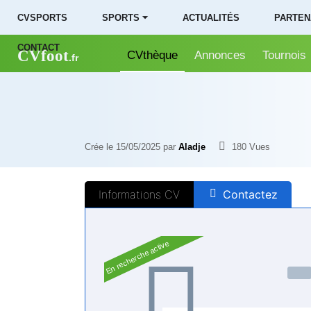
CVSPORTS
SPORTS ⏷
ACTUALITÉS
PARTEN
CONTACT
CVfoot
CVthèque
Annonces
Tournois
.fr
Crée le 15/05/2025 par
Aladje
180
Vues
Informations CV
Contactez
En recherche active