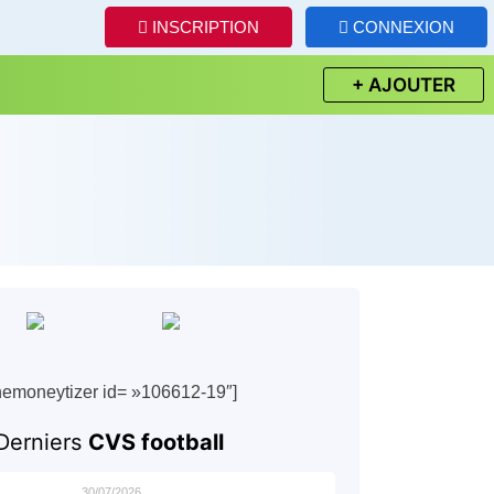
INSCRIPTION
CONNEXION
+ AJOUTER
hemoneytizer id= »106612-19″]
Derniers
CVS football
30/07/2026