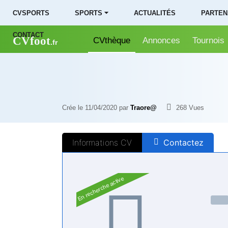
CVSPORTS
SPORTS ⏷
ACTUALITÉS
PARTEN
CONTACT
CVfoot
CVthèque
Annonces
Tournois
.fr
Crée le 11/04/2020 par
Traore@
268
Vues
Informations CV
Contactez
En recherche active