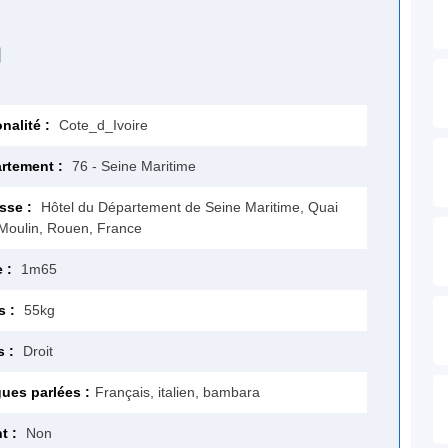
nalité :
Cote_d_Ivoire
rtement :
76 - Seine Maritime
sse :
Hôtel du Département de Seine Maritime, Quai
Moulin, Rouen, France
e :
1m65
s :
55kg
s :
Droit
ues parlées :
Français, italien, bambara
t :
Non