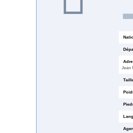
Natio
Dépa
Adre
Jean 
Taill
Poid
Pied
Lang
Agen