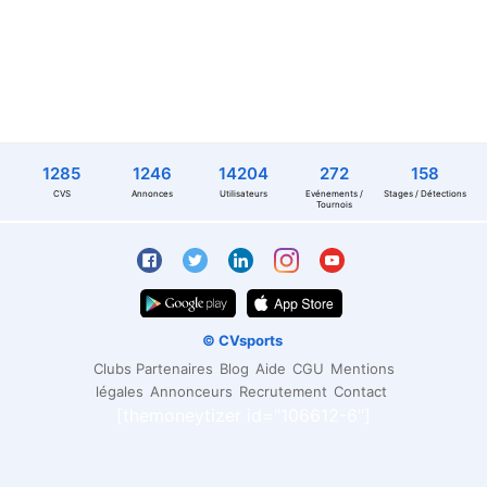
1285
1246
14204
272
158
CVS
Annonces
Utilisateurs
Evénements /
Stages / Détections
Tournois
© CVsports
Clubs Partenaires
Blog
Aide
CGU
Mentions
légales
Annonceurs
Recrutement
Contact
[themoneytizer id="106612-6"]