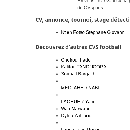
En vous inscrivant sur la
de CVsports.
CV, annonce, tournoi, stage détec
Ntieh Fotso Stephane Giovanni
Découvrez d'autres CVS football
Chefrour hadel
Kalilou TANDJIGORA
Souhail Bargach
MEDJAHED NABIL
LACHUER Yann
Wari Marwane
Dyhia Yahiaoui
Exena Jean-Benoit