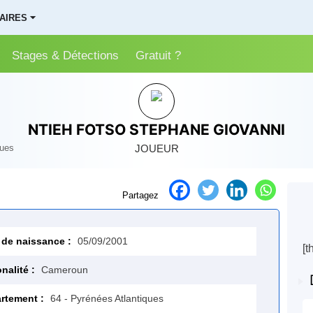
AIRES ⏷
Stages & Détections
Gratuit ?
NTIEH FOTSO STEPHANE GIOVANNI
ues
JOUEUR
Partagez
 de naissance :
05/09/2001
[t
nalité :
Cameroun
rtement :
64 - Pyrénées Atlantiques