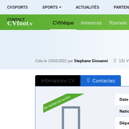
CVSPORTS
SPORTS ⏷
ACTUALITÉS
PARTEN
CONTACT
CVfoot
CVthèque
Annonces
Tournois
.fr
Crée le 13/02/2022 par
Stephane Giovanni
131
V
Informations CV
Contactez
En recherche active
Date
Natio
Dépa