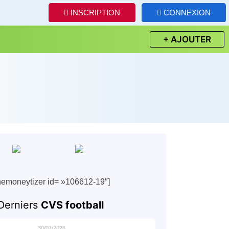
INSCRIPTION
CONNEXION
+ AJOUTER
hemoneytizer id= »106612-19″]
Derniers
CVS football
30/07/2026