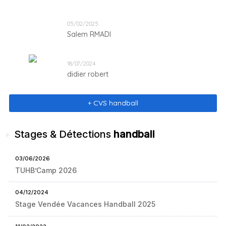
2021-2022 SPORTING CLUB DJERBA 1er tour 2éme
place de groupe sud 2éme tour 3éme place groupe de
play-off la ligue national B
05/02/2025
Salem RMADI
18/07/2024
didier robert
+ CVS handball
Stages & Détections
handball
03/06/2026
TUHB’Camp 2026
04/12/2024
Stage Vendée Vacances Handball 2025