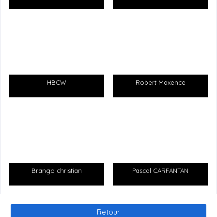
A PROPOS
Je m’appelle SEIF EDDINE BEN NASR, J’ai 22 ans
Motivé, passionné par le Handball
Je suis un tireur de loin
HBCW
Robert Maxence
En attaque : J’occupe la poste arrière gauche ou droit
En défense : J’occupe la poste centrale ou numéro 2
PARCOURS
J’ai passé 8 ans avec SPORTING CLUB DJERBA
Brango christian
Pascal CARFANTAN
Minimes 2 ans
Retour