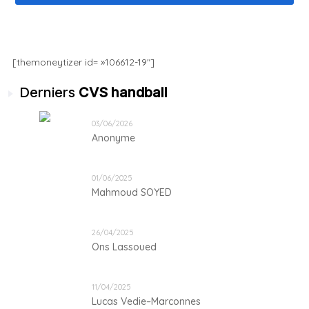
Cadets 2 ans
[themoneytizer id= »106612-19″]
Juniors 1 an
Derniers
CVS handball
Séniors 3 ans
03/06/2026
Anonyme
PALMARÈS
01/06/2025
Mahmoud SOYED
2014-2019 SPORTING CLUB DJERBA (Les Jeunes)
2019-2020 SPORTING CLUB DJERBA 5éme place de
26/04/2025
groupe sud de la ligue national B
Ons Lassoued
2020-2021 SPORTING CLUB DJERBA 4éme place de
groupe sud de la ligue national B
11/04/2025
Lucas Vedie–Marconnes