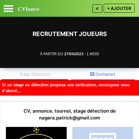
+ AJOUTER
CVfoot
<
.fr
RECRUTEMENT JOUEURS
À PARTIR DU
27/04/2023
- 1 MOIS
Stage Détection
Contactez
Si un stage ou détection propose une tarification, renseignez vous
d’abord…
94 - Val de Marne
Département :
CV, annonce, tournoi, stage détection de
Inscrivez vous gratuitement ou
connectez vous
nagera.patrick@gmail.com
pour CONTACTER.
125 Av. de Villeneuve Saint-Georges, 94600 Choisy-
Adresse :
le-Roi