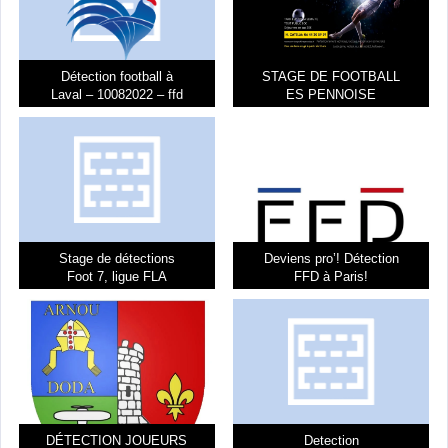
Détection football à
STAGE DE FOOTBALL
Laval – 10082022 – ffd
ES PENNOISE
Stage de détections
Deviens pro’! Détection
Foot 7, ligue FLA
FFD à Paris!
DÉTECTION JOUEURS
Detection