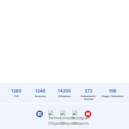
1285
1246
14205
272
158
CVS
Annonces
Utilisateurs
Evénements /
Stages / Détections
Tournois