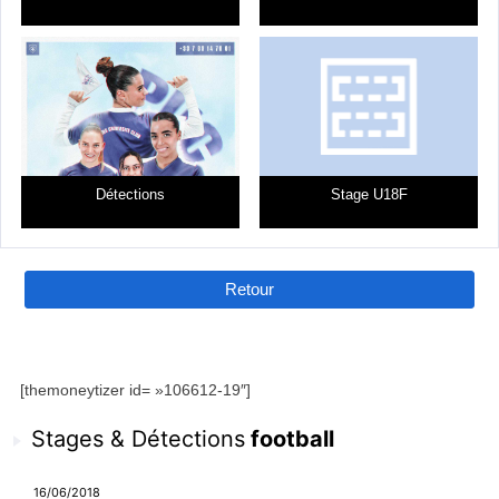
Détections
Stage U18F
Retour
[themoneytizer id= »106612-19″]
Stages & Détections
football
16/06/2018