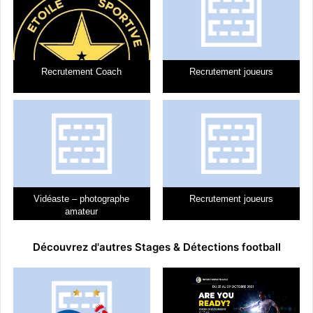
U17, U18, Seniors, Feminines
Categorie(s) :
Dans le cadre de notre ambition, nous recrutons des joueurs et
joueurs pour nos catégories.
Recrutement Coach
Recrutement joueurs
U18
Séniors
Vétérans
Féminines
Futsal
Vidéaste – photographe
Recrutement joueurs
amateur
En vous inscrivant sur la plateforme, vous acceptez les
CGU
de CVsports.
Découvrez d'autres Stages & Détections football