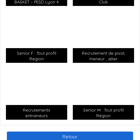
BASKET – PESD Lyon 4
Club
– LOISIR
Senior F : Tout profil
Recrutement de pivot,
Région
meneur , ailier
Recrutements
Senior M : Tout profil
entraineurs
Région
Retour