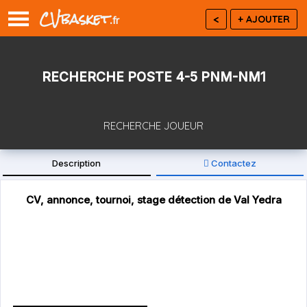
CVbasket
<
+ AJOUTER
.fr
RECHERCHE POSTE 4-5 PNM-NM1
RECHERCHE JOUEUR
Description
Contactez
65 - Hautes Pyrénées
Département :
CV, annonce, tournoi, stage détection de Val Yedra
Inscrivez vous gratuitement ou
connectez vous
pour CONTACTER.
Seniors
Catégories :
Recherche intérieurs ( poste 4-5 ) pour un double projet
PNM-NM1.
Entraînements avec la NM1 et matchs avec la PNM.