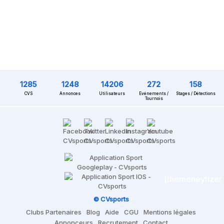
1285
1248
14206
272
158
CVS
Annonces
Utilisateurs
Evénements /
Stages / Détections
Tournois
[themoneytizer
© CVsports
Clubs Partenaires
Blog
Aide
CGU
Mentions légales
Annonceurs
Recrutement
Contact