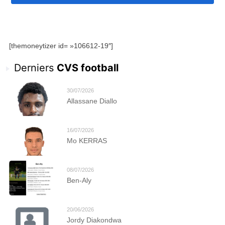
[themoneytizer id= »106612-19″]
Derniers
CVS football
30/07/2026
Allassane Diallo
16/07/2026
Mo KERRAS
08/07/2026
Ben-Aly
20/06/2026
Jordy Diakondwa