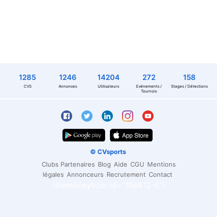
1285
1246
14204
272
158
CVS
Annonces
Utilisateurs
Evénements /
Stages / Détections
Tournois
© CVsports
Clubs Partenaires
Blog
Aide
CGU
Mentions
légales
Annonceurs
Recrutement
Contact
[themoneytizer id="106612-6"]